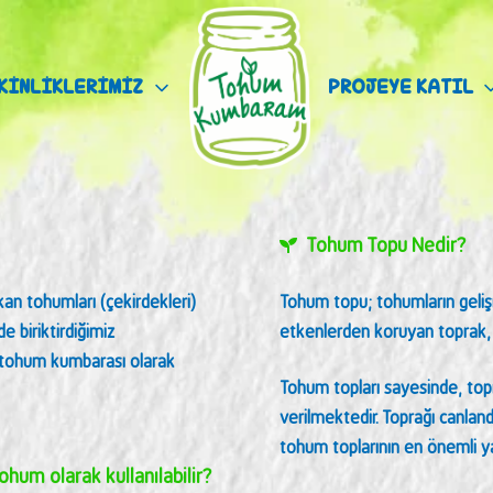
KİNLİKLERİMİZ
PROJEYE KATIL
Tohum Topu Nedir?
an tohumları (çekirdekleri)
Tohum topu; tohumların gelişm
e biriktirdiğimiz
etkenlerden koruyan toprak, k
ı tohum kumbarası olarak
Tohum topları sayesinde, topr
verilmektedir. Toprağı canlan
tohum toplarının en önemli yar
hum olarak kullanılabilir?