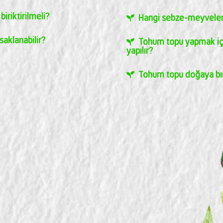
iriktirilmeli?
Hangi sebze-meyveleri
aklanabilir?
Tohum topu yapmak içi
yapılır?
Tohum topu doğaya bıra