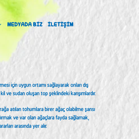
MEDYADA BİZ
İLETİŞİM
esi için uygun ortamı sağlayarak onları dış
il ve sudan oluşan top şeklindeki karışımlardır.
ağa atılan tohumlara birer ağaç olabilme şansı
dırmak ve var olan ağaçlara fayda sağlamak,
arları arasında yer alır.